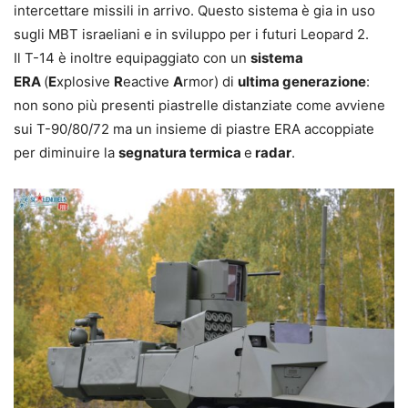
intercettare missili in arrivo. Questo sistema è gia in uso
sugli MBT israeliani e in sviluppo per i futuri Leopard 2.
Il T-14 è inoltre equipaggiato con un
sistema
ERA
(
E
xplosive
R
eactive
A
rmor) di
ultima generazione
:
non sono più presenti piastrelle distanziate come avviene
sui T-90/80/72 ma un insieme di piastre ERA accoppiate
per diminuire la
segnatura termica
e
radar
.