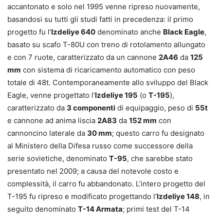
accantonato e solo nel 1995 venne ripreso nuovamente,
basandosi su tutti gli studi fatti in precedenza: il primo
progetto fu l’
Izdeliye 640
denominato anche
Black Eagle
,
basato su scafo T-80U con treno di rotolamento allungato
e con 7 ruote, caratterizzato da un cannone
2A46
da
125
mm
con sistema di ricaricamento automatico con peso
totale di 48t. Contemporaneamente allo sviluppo del Black
Eagle, venne progettato l’
Izdeliye 195
(o
T-195
),
caratterizzato da
3 componenti
di equipaggio, peso di
55t
e cannone ad anima liscia
2A83
da
152 mm
con
cannoncino laterale da
30 mm
; questo carro fu designato
al Ministero della Difesa russo come successore della
serie sovietiche, denominato
T-95
, che sarebbe stato
presentato nel 2009; a causa del notevole costo e
complessità, il carro fu abbandonato. L’intero progetto del
T-195 fu ripreso e modificato progettando l’
Izdeliye 148
, in
seguito denominato
T-14 Armata
; primi test del T-14