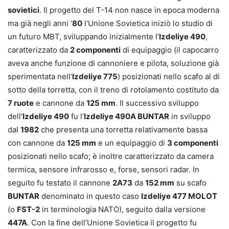
sovietici
. Il progetto del T-14 non nasce in epoca moderna
ma già negli anni ‘
80
l’Unione Sovietica iniziò lo studio di
un futuro MBT, sviluppando inizialmente l’
Izdeliye 490
,
caratterizzato da
2 componenti
di equipaggio (il capocarro
aveva anche funzione di cannoniere e pilota, soluzione già
sperimentata nell’
Izdeliye 775
) posizionati nello scafo al di
sotto della torretta, con il treno di rotolamento costituto da
7 ruote
e cannone da
125 mm
. Il successivo sviluppo
dell’
Izdeliye 490
fu l’
Izdeliye 490A BUNTAR
in sviluppo
dal
1982
che presenta una torretta relativamente bassa
con cannone da
125 mm
e un equipaggio di
3 componenti
posizionati nello scafo; è inoltre caratterizzato da camera
termica, sensore infrarosso e, forse, sensori radar. In
seguito fu testato il cannone
2A73
da
152 mm
su scafo
BUNTAR
denominato in questo caso
Izdeliye 477 MOLOT
(o
FST-2
in terminologia NATO), seguito dalla versione
447A
. Con la fine dell’Unione Sovietica il progetto fu