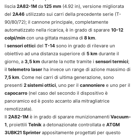
liscia
2A82-1M
da
125 mm
(4.92 in), versione migliorata
del
2A46
utilizzato sui carri della precedente serie (T-
90/80/72); il cannone principale, completamente
automatizzato nella ricarica, è in grado di sparare
10-12
colpi/min
con una gittata massima di
8 km
.
I
sensori ottici
del
T-14
sono in grado di rilevare un
obiettivo ad una distanza superiore di
5 km
durante il
giorno, a
3,5 km
durante la notte tramite i
sensori termici
;
il
telemetro
laser
ha invece un range di azione massimo di
7,5 km
. Come nei carri di ultima generazione, sono
presenti
2 sistemi ottici
, uno per il
cannoniere
e uno per il
capocarro
(nel caso del secondo il dispositivo è
panoramico ed è posto accanto alla mitragliatrice
remotizzata).
Il
2A82-1M
è in grado di sparare munizionamenti
Vacuum-
1
, proiettili
Telnik
a detonazionate controllata e
ATGM
3UBK21 Sprinter
appositamente progettati per questo