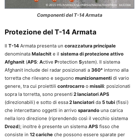
Componenti del T-14 Armata
Protezione del T-14 Armata
Il
T-14
Armata presenta un
corazzatura principale
denominata
Malachit
e il
sistema di protezione attivo
Afghanit
(
APS
:
A
ctive
P
rotection
S
ystem). Il sistema
Afghanit include dei radar posizionati a
360°
intorno alla
torretta che rilevano e seguono
munizionamenti
di vario
genere, tra cui proiettili
controcarro
o
missili
: posizionati
sopra la torretta, sono presenti
2 lanciatori APS
(direzionabili) e sotto di essa
2 lanciatori
da
5 tubi
(fissi)
che intercettano oggetti in arrivo
sparando
una carica
nella loro direzione (riprendendo così il vecchio sistema
Drozd
); inoltre è presente un sistema
APS
fisso che
consiste in
12 cariche
che possono essere sparate per