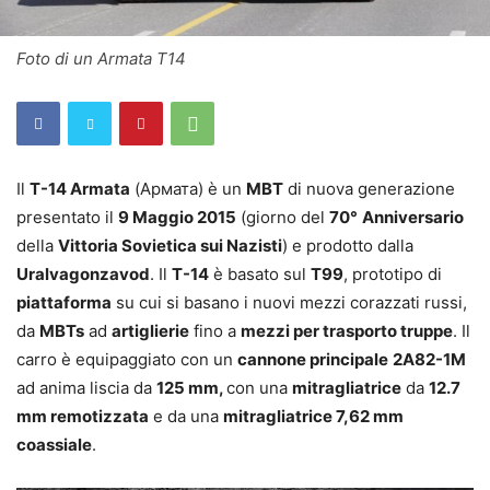
Foto di un Armata T14
Il
T-14 Armata
(
Армата
) è un
MBT
di nuova generazione
presentato il
9 Maggio 2015
(giorno del
70°
Anniversario
della
Vittoria Sovietica sui Nazisti
) e prodotto dalla
Uralvagonzavod
. Il
T-14
è basato sul
T99
, prototipo di
piattaforma
su cui si basano i nuovi mezzi corazzati russi,
da
MBTs
ad
artiglierie
fino a
mezzi per trasporto truppe
. Il
carro è equipaggiato con un
cannone principale
2A82-1M
ad anima liscia da
125 mm,
con una
mitragliatrice
da
12.7
mm remotizzata
e da una
mitragliatrice 7,62 mm
coassiale
.