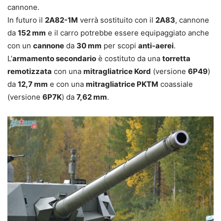
cannone.
In futuro il
2A82-1M
verrà sostituito con il
2A83
, cannone
da
152 mm
e il carro potrebbe essere equipaggiato anche
con un
cannone
da
30 mm
per scopi
anti-aerei
.
L’
armamento secondario
è costituto da una
torretta
remotizzata
con una
mitragliatrice Kord
(versione
6P49
)
da
12,7 mm
e con una
mitragliatrice PKTM
coassiale
(versione
6P7K
) da
7,62 mm
.