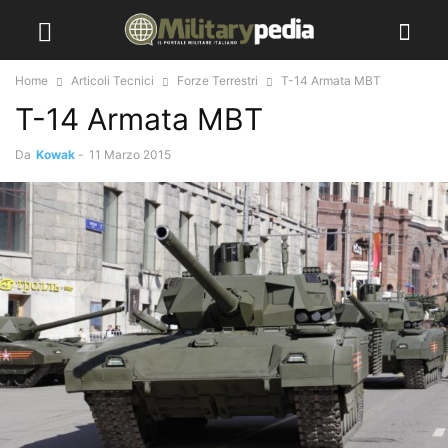
Home
Articoli Tecnici
Forze Terrestri
T-14 Armata MBT
T-14 Armata MBT
Da
Kowak
-
11 Marzo 2015