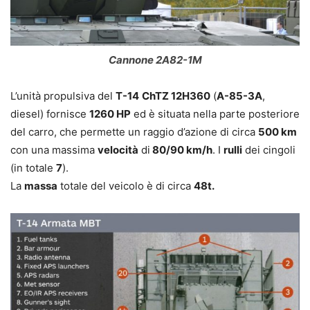
Cannone 2A82-1M
L’unità propulsiva del
T-14
ChTZ 12Н360
(
A-85-3A
,
diesel) fornisce
1260 HP
ed è situata nella parte posteriore
del carro, che permette un raggio d’azione di circa
500 km
con una massima
velocità
di
80/90 km/h
. I
rulli
dei cingoli
(in totale
7
).
La
massa
totale del veicolo è di circa
48t.