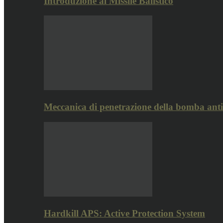
Introduzione al Missile Balistico
Meccanica di penetrazione della bomba ant
Hardkill APS: Active Protection System