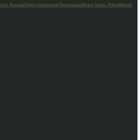
ezzi Ruotati
Obice Semovente
Tecnologia
Mezzi Senza Pilota
Missili