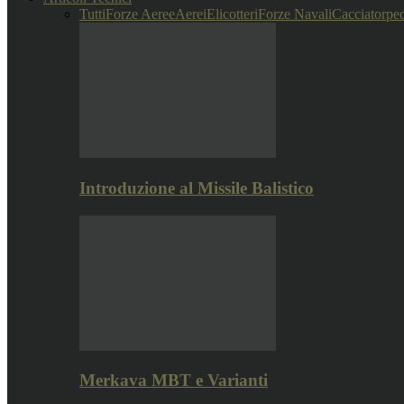
Tutti
Forze Aeree
Aerei
Elicotteri
Forze Navali
Cacciatorped
Introduzione al Missile Balistico
Merkava MBT e Varianti