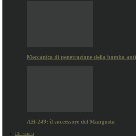
Meccanica di penetrazione della bomba ant
AH-249: il successore del Mangusta
Chi siamo