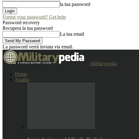
la tua password
Forgot your password? Get help
Password recovery
Recupera la tua password
La tua email
La password verrà inviata via email.
Militarypedia
Home
Analisi