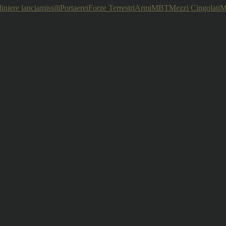
iniere lanciamissili
Portaerei
Forze Terrestri
Armi
MBT
Mezzi Cingolati
M