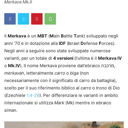
Merkava Mk.II
Il
Merkava
è un
MBT
(
M
ain
B
attle
T
ank) sviluppato negli
anni ’70 e in dotazione alla
IDF
(
I
srael
D
efense
F
orces).
Negli anni a seguire sono state sviluppate numerose
varianti, per un totale di
4 versioni
(l’ultima è il
Merkava IV
o
Mk.IV
). Il nome Merkava proviene dall’ebraico מרכבה,
merkavah
, letteralmente
carro
o
biga
(non
necessariamente con il significato di carro da battaglia),
scelto per il suo riferimento biblico al
carro
o
trono
di Dio
(
Ezechiele
1:4-26
). Per differenziare le varianti in ambito
internazionale si utilizza
Mark
(Mk) mentre in ebraico
siman
.