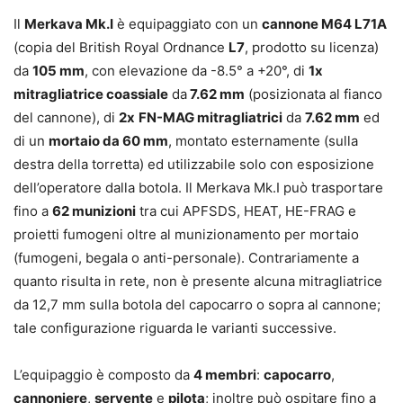
Il
Merkava Mk.I
è equipaggiato con un
cannone M64 L71A
(copia del British Royal Ordnance
L7
, prodotto su licenza)
da
105 mm
, con elevazione da -8.5° a +20°, di
1x
mitragliatrice coassiale
da
7.62 mm
(posizionata al fianco
del cannone), di
2x
FN-MAG mitragliatrici
da
7.62 mm
ed
di un
mortaio da 60 mm
, montato esternamente (sulla
destra della torretta) ed utilizzabile solo con esposizione
dell’operatore dalla botola. Il Merkava Mk.I può trasportare
fino a
62 munizioni
tra cui APFSDS, HEAT, HE-FRAG e
proietti fumogeni oltre al munizionamento per mortaio
(fumogeni, begala o anti-personale). Contrariamente a
quanto risulta in rete, non è presente alcuna mitragliatrice
da 12,7 mm sulla botola del capocarro o sopra al cannone;
tale configurazione riguarda le varianti successive.
L’equipaggio è composto da
4 membri
:
capocarro
,
cannoniere
,
servente
e
pilota
; inoltre può ospitare fino a