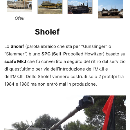
Ofek
Sholef
Lo
Sholef
(parola ebraico che sta per “Gunslinger” o
“Slammer”) è uno
SPG
(
S
elf-
P
ropolled
H
owitzer) basato su
scafo Mk.I
che fu convertito a seguito del ritiro dal servizio
di quest’ultimo per via dell’introduzione dell’Mk.II e
dell’Mk.III. Dello Sholef vennero costruiti solo 2 protitpi tra
1984 e 1986 ma non entrò mai in produzione.