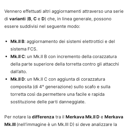
Vennero effettuati altri aggiornamenti attraverso una serie
di
varianti
(
B
,
C
e
D
) che, in linea generale, possono
essere suddivisi nel seguente modo:
Mk.II B
: aggiornamento dei sistemi elettrottici e del
sistema FCS.
Mk.II C
: un Mk.II B con incremento della corazzatura
della parte superiore della torretta contro gli attacchi
dall’alto.
Mk.II D
: un Mk.II C con aggiunta di corazzatura
composita (di 4° generazione) sullo scafo e sulla
torretta così da permettere una facile e rapida
sostituzione delle parti danneggiate.
Per notare la
differenza
tra il
Merkava Mk.II D
e
Merkava
Mk.III
(nell’immagine è un Mk.III D) si deve analizzare la