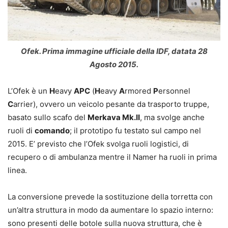
Ofek. Prima immagine ufficiale della IDF, datata 28
Agosto 2015.
L’Ofek è un
H
eavy
APC
(
H
eavy
A
rmored
P
ersonnel
C
arrier), ovvero un veicolo pesante da trasporto truppe,
basato sullo scafo del
Merkava Mk.II
, ma svolge anche
ruoli di
comando
; il prototipo fu testato sul campo nel
2015. E’ previsto che l’Ofek svolga ruoli logistici, di
recupero o di ambulanza mentre il Namer ha ruoli in prima
linea.
La conversione prevede la sostituzione della torretta con
un’altra struttura in modo da aumentare lo spazio interno:
sono presenti delle botole sulla nuova struttura, che è