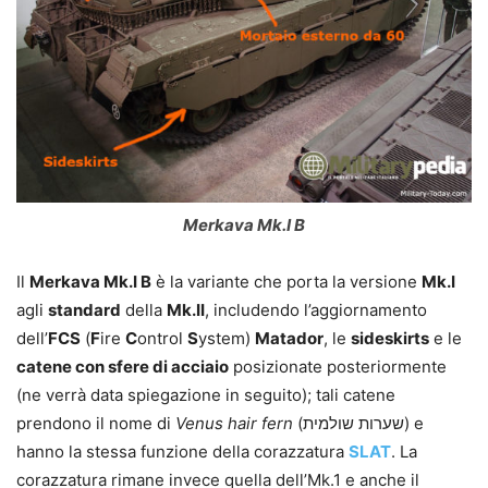
Merkava Mk.I B
Il
Merkava Mk.I B
è la variante che porta la versione
Mk.I
agli
standard
della
Mk.II
, includendo l’aggiornamento
dell’
FCS
(
F
ire
C
ontrol
S
ystem)
Matador
, le
sideskirts
e le
catene con sfere di acciaio
posizionate posteriormente
(ne verrà data spiegazione in seguito); tali catene
prendono il nome di
Venus hair fern
(שערות שולמית) e
hanno la stessa funzione della corazzatura
SLAT
. La
corazzatura rimane invece quella dell’Mk.1 e anche il