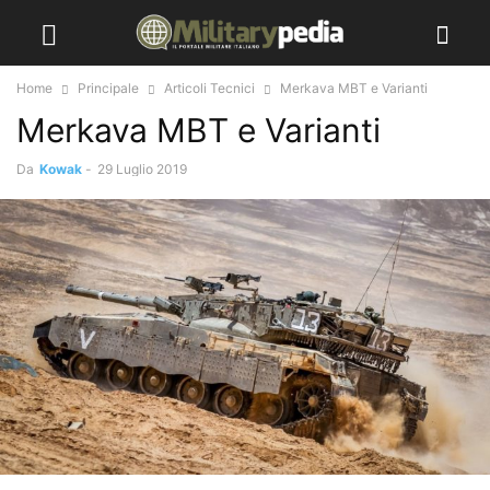
Home
Principale
Articoli Tecnici
Merkava MBT e Varianti
Merkava MBT e Varianti
Da
Kowak
-
29 Luglio 2019