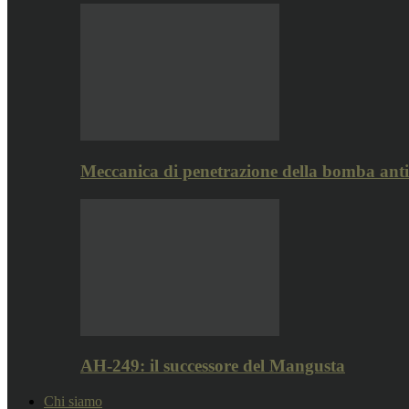
Meccanica di penetrazione della bomba ant
AH-249: il successore del Mangusta
Chi siamo