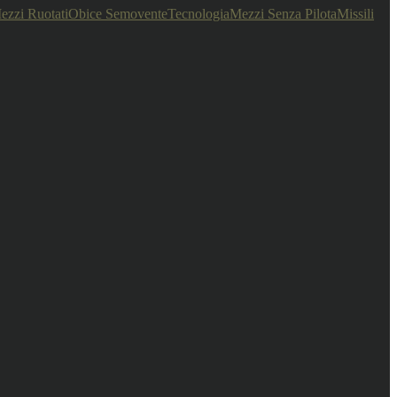
ezzi Ruotati
Obice Semovente
Tecnologia
Mezzi Senza Pilota
Missili