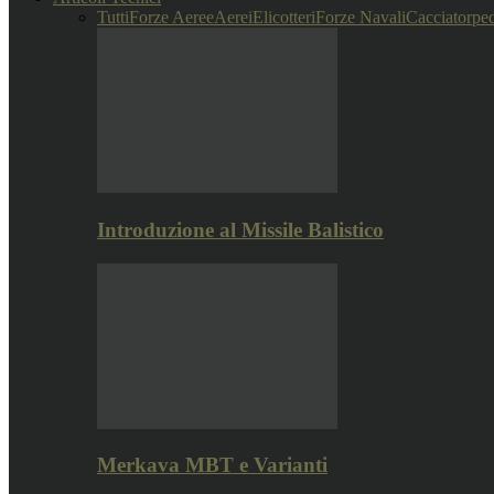
Tutti
Forze Aeree
Aerei
Elicotteri
Forze Navali
Cacciatorped
Introduzione al Missile Balistico
Merkava MBT e Varianti