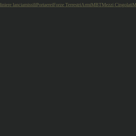
iniere lanciamissili
Portaerei
Forze Terrestri
Armi
MBT
Mezzi Cingolati
M