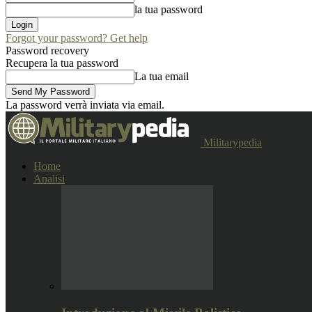
la tua password
Forgot your password? Get help
Password recovery
Recupera la tua password
La tua email
La password verrà inviata via email.
Militarypedia
Home
Analisi