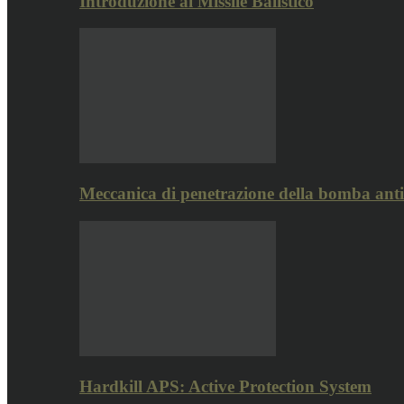
Introduzione al Missile Balistico
Meccanica di penetrazione della bomba ant
Hardkill APS: Active Protection System